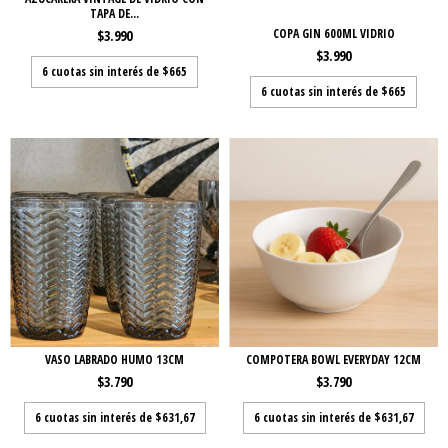
TAPA DE...
COPA GIN 600ML VIDRIO
$3.990
$3.990
6
cuotas sin interés de
$665
6
cuotas sin interés de
$665
VASO LABRADO HUMO 13CM
COMPOTERA BOWL EVERYDAY 12CM
$3.790
$3.790
6
cuotas sin interés de
$631,67
6
cuotas sin interés de
$631,67