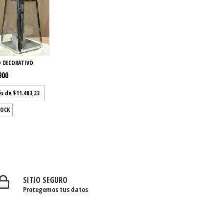
O DECORATIVO
900
és de
$11.483,33
TOCK
SITIO SEGURO
Protegemos tus datos