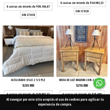
6
cuotas sin interés de
$34.983,33
6
cuotas sin interés de
$98.166,67
SIN STOCK
SIN STOCK
ACOLCHADO OSLO 2 1/2 PLZ
MESA DE LUZ MADERA CON 2 CAJONES
$239.900
$210.000
6
cuotas sin interés de
$39.983,33
6
cuotas sin interés de
$35.000
Al navegar por este sitio
aceptás el uso de cookies
para agilizar tu
SIN STOCK
SIN STOCK
experiencia de compra.