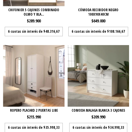
CHIFONIER 5 CAJONES COMBINADO
CÓMODA RECIBIDOR NEGRO
OLMO Y BLA...
100X90X40CM
$289.900
$649.000
6
cuotas sin interés de
$48.316,67
6
cuotas sin interés de
$108.166,67
ROPERO PLACARD 2 PUERTAS LIBE
COMODA MALAGA BLANCA 3 CAJONES
$215.990
$209.990
6
cuotas sin interés de
$35.998,33
6
cuotas sin interés de
$34.998,33